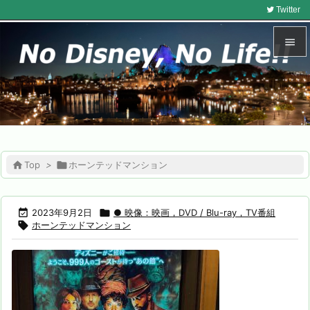
Twitter


メニュ

サイド

前へ

Top
>

ホーンテッドマンション

次へ


2023年9月2日

● 映像：映画，DVD / Blu-ray，TV番組

ホーンテッドマンション
検索