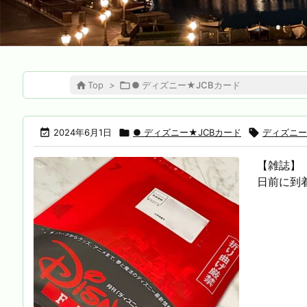

Top
>

● ディズニー★JCBカード

2024年6月1日

● ディズニー★JCBカード

ディズニー
【雑誌】『
日前に到着