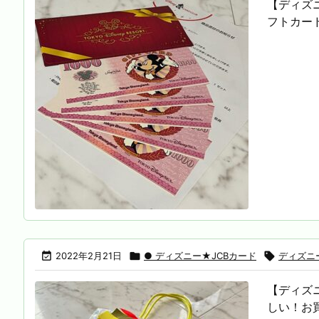
【ディズニ
フトカード

2022年2月21日

● ディズニー★JCBカード

ディズニ
【ディズ
しい！お買