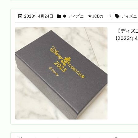

2023年4月24日

● ディズニー★JCBカード

ディズニー
【ディズニ
(2023年