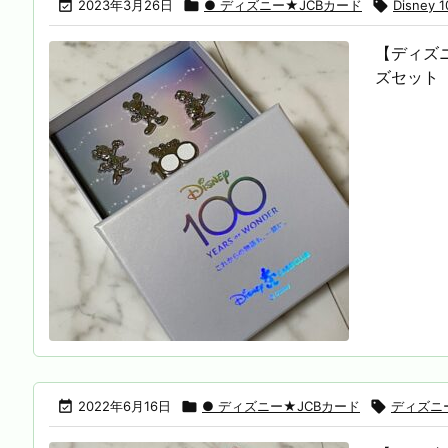

2023年3月26日

● ディズニー★JCBカード

Disney 1
【ディズニ
ズセット（

2022年6月16日

● ディズニー★JCBカード

ディズニ