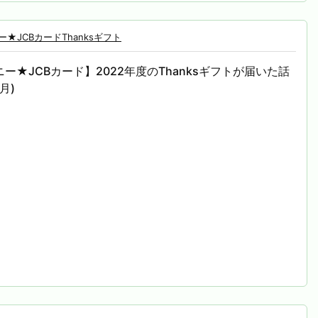
★JCBカードThanksギフト
ー★JCBカード】2022年度のThanksギフトが届いた話
4月)