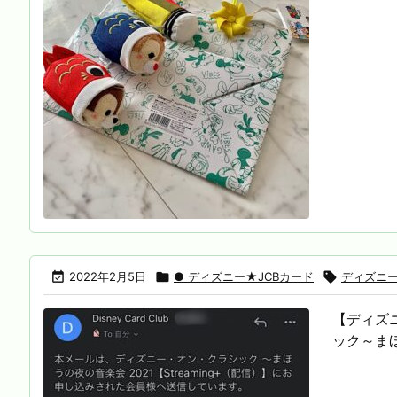

2022年2月5日

● ディズニー★JCBカード

ディズニー
【ディズ
ック～まほ