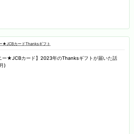
★JCBカードThanksギフト
ー★JCBカード】2023年のThanksギフトが届いた話
月)