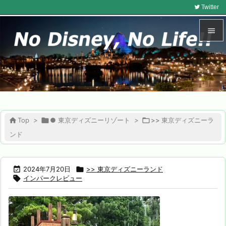
Twitter


メニュ

サイド

前へ

Top
>

● 東京ディズニーリゾート
>

>> 東京ディズニーラ

ンド
次へ

検索

2024年7月20日

>> 東京ディズニーランド

インパークレビュー