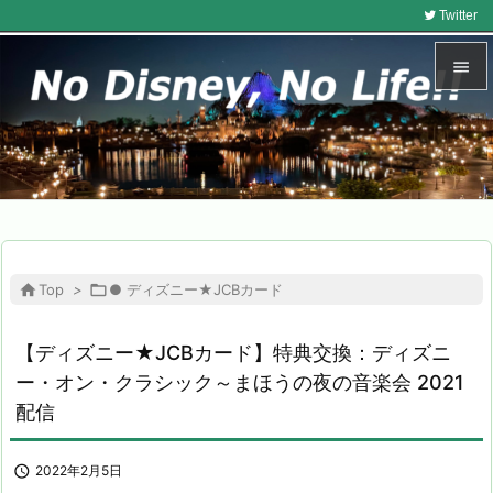
Twitter


メニュ

サイド

前へ


Top
>

● ディズニー★JCBカード
次へ

【ディズニー★JCBカード】特典交換：ディズニ
検索
ー・オン・クラシック～まほうの夜の音楽会 2021
配信

2022年2月5日