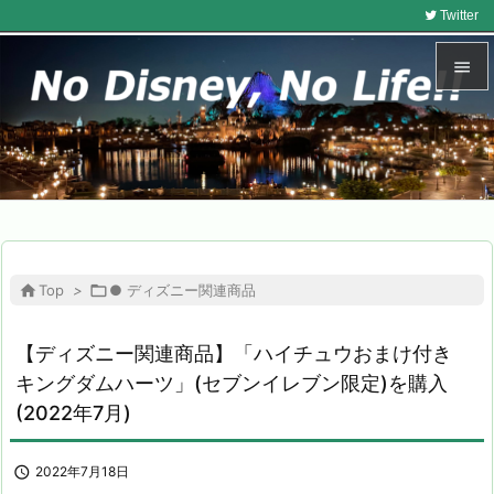
Twitter


メニュ

サイド

前へ


Top
>

● ディズニー関連商品
次へ

【ディズニー関連商品】「ハイチュウおまけ付き
検索
キングダムハーツ」(セブンイレブン限定)を購入
(2022年7月)

2022年7月18日