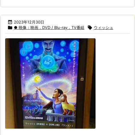

2023年12月30日

● 映像：映画，DVD / Blu-ray，TV番組

ウィッシュ