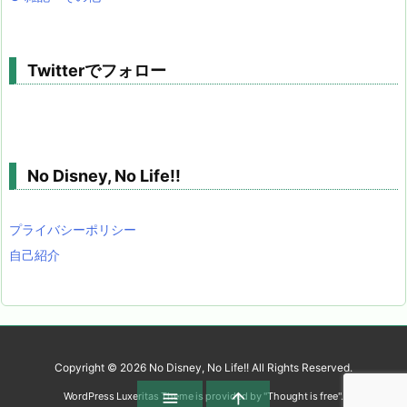
Twitterでフォロー
No Disney, No Life!!
プライバシーポリシー
自己紹介
Copyright ©
2026
No Disney, No Life!!
All Rights Reserved.


WordPress Luxeritas Theme is provided by "
Thought is free
".