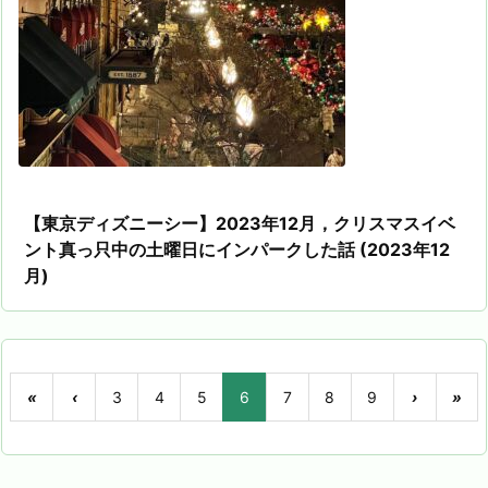
【東京ディズニーシー】2023年12月，クリスマスイベ
ント真っ只中の土曜日にインパークした話 (2023年12
月)
«
‹
3
4
5
6
7
8
9
›
»