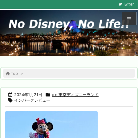
Twitter


メニュ

サイド

前へ

Top
>

次へ


2024年1月21日

>> 東京ディズニーランド

インパークレビュー
検索