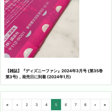
【雑誌】『ディズニーファン』2024年3月号 (第35巻
第3号)，発売日に到着 (2024年1月)
«
‹
2
3
4
5
6
7
8
›
»