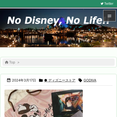
Twitter


メニュ

サイド

前へ

Top
>

次へ


2024年3月17日

● ディズニーストア

GODIVA
検索