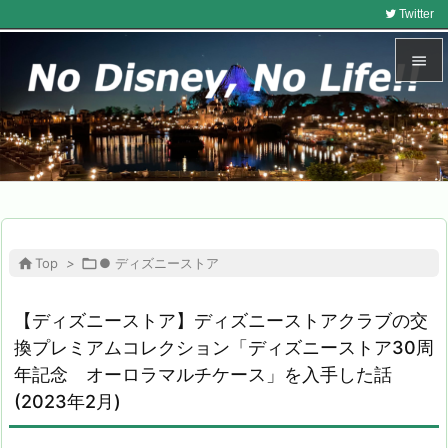
Twitter


メニュ

サイド

前へ


Top
>

● ディズニーストア
次へ

【ディズニーストア】ディズニーストアクラブの交
検索
換プレミアムコレクション「ディズニーストア30周
年記念 オーロラマルチケース」を入手した話
(2023年2月)