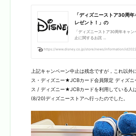
「ディズニーストア30周
レゼント！」の
「ディズニーストア30周年キャ
止に関するお詫 ...
https://www.disney.co.jp/store/news/information/id2022
上記キャンペーン中止は残念ですが，これ以外にも8
ス・ディズニー★JCBカード会員限定 ディズ
ス / ディズニー★JCBカードを利用している
(8/20)ディズニーストアへ行ったのでした。