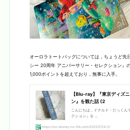
オーロラトートバッグについては，ちょうど先日sho
シー 20周年 アニバーサリー・セレクション
1,000ポイントを超えており，無事に入手。
【Blu-ray】『東京ディ
ン』を観た話 (2
こんにちは，ドナルド・だっくんで
クション』を ...
https://no-disney-no-life.com/20220724-2/