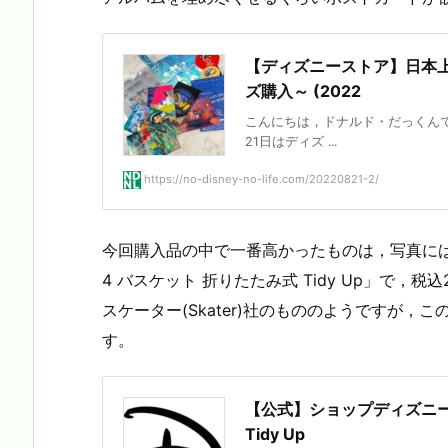
【ディズニーストア】日本
ズ購入～ (2022
こんにちは，ドナルド・だっくんです
21日はディズ ...
https://no-disney-no-life.com/20220821-2/
今回購入品の中で一番高かったものは，写真に
4 バスケット 折りたたみ式 Tidy Up」で，税込2
スケーター(Skater)社のもののようですが，こ
す。
【公式】ショップディズニー 
Tidy Up