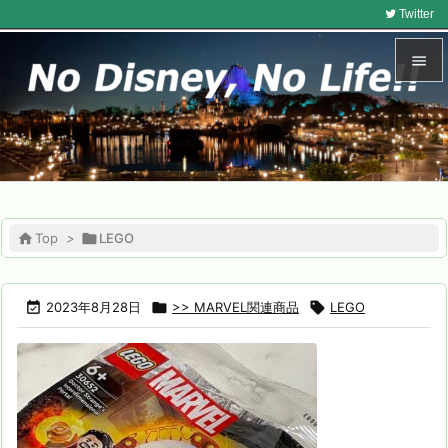
Twitter


メニュ

サイド

前へ

Top
>

LEGO

次へ


2023年8月28日

>> MARVEL関連商品

LEGO
検索